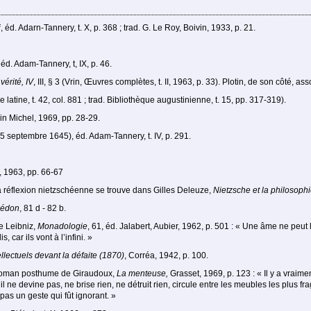
i
, éd. Adarn-Tannery, t. X, p. 368 ; trad. G. Le Roy, Boivin, 1933, p. 21.
, éd. Adam-Tannery, t, IX, p. 46.
érité, IV
, III, § 3 (Vrin, Œuvres complètes, t. II, 1963, p. 33). Plotin, de son côté, a
gie latine, t. 42, col. 881 ; trad. Bibliothèque augustinienne, t. 15, pp. 317-319).
bin Michel, 1969, pp. 28-29.
5 septembre 1645), éd. Adam-Tannery, t. IV, p. 291.
», 1963, pp. 66-67
la réflexion nietzschéenne se trouve dans Gilles Deleuze,
Nietzsche et la philosoph
édon
, 81 d - 82 b.
e Leibniz,
Monadologie
, 61, éd. Jalabert, Aubier, 1962, p. 501 : « Une âme ne peut 
 car ils vont à l’infini. »
ellectuels devant la défaite (1870)
, Corréa, 1942, p. 100.
 roman posthume de Giraudoux,
La menteuse,
Grasset, 1969, p. 123 : « Il y a vraim
 ne devine pas, ne brise rien, ne détruit rien, circule entre les meubles les plus f
 pas un geste qui fût ignorant. »