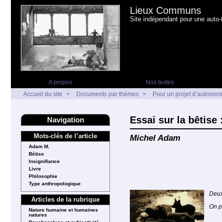
Lieux Communs
Site indépendant pour une auto-t
A propos
Nos textes
Accueil du site
>
Documents par thèmes
>
Pour un projet d’autonom
Essai sur la bêtise
Navigation
Mots-clés de l’article
Michel Adam
Adam M.
Bêtise
Insignifiance
Livre
Philosophie
Type anthropologique
Deux
Articles de la rubrique
On p
Nature humaine et humaines
natures