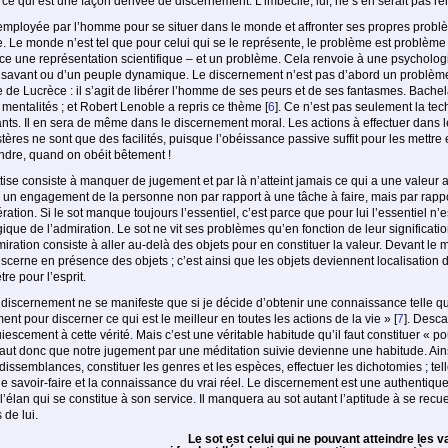
t, ce qui est une façon dérivée de discernement. L’imbécile, lui, ne s’en serait pas 
mployée par l’homme pour se situer dans le monde et affronter ses propres problèm
. Le monde n’est tel que pour celui qui se le représente, le problème est problème
e une représentation scientifique – et un problème. Cela renvoie à une psycholo
n savant ou d’un peuple dynamique. Le discernement n’est pas d’abord un problème 
ue de Lucrèce : il s’agit de libérer l’homme de ses peurs et de ses fantasmes. Bac
mentalités ; et Robert Lenoble a repris ce thème
[
6
]
. Ce n’est pas seulement la tech
vants. Il en sera de même dans le discernement moral. Les actions à effectuer da
es ne sont que des facilités, puisque l’obéissance passive suffit pour les mettre 
indre, quand on obéit bêtement !
ise consiste à manquer de jugement et par là n’atteint jamais ce qui a une valeur aut
un engagement de la personne non par rapport à une tâche à faire, mais par rapport
ation. Si le sot manque toujours l’essentiel, c’est parce que pour lui l’essentiel n’e
ique de l’admiration. Le sot ne vit ses problèmes qu’en fonction de leur significatio
dmiration consiste à aller au-delà des objets pour en constituer la valeur. Devant le 
discerne en présence des objets ; c’est ainsi que les objets deviennent localisation
tre pour l’esprit.
discernement ne se manifeste que si je décide d’obtenir une connaissance telle qu’el
ent pour discerner ce qui est le meilleur en toutes les actions de la vie »
[
7
]
. Desca
iescement à cette vérité. Mais c’est une véritable habitude qu’il faut constituer « p
l faut donc que notre jugement par une méditation suivie devienne une habitude. Ai
issemblances, constituer les genres et les espèces, effectuer les dichotomies ; telle
 savoir-faire et la connaissance du vrai réel. Le discernement est une authentiqu
l’élan qui se constitue à son service. Il manquera au sot autant l’aptitude à se recuei
 de lui.
Le sot est celui qui ne pouvant atteindre les v