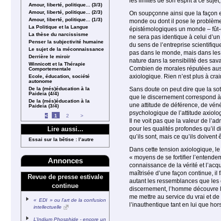
les limites de son esprit à ce suje
Amour, liberté, politique... (3/3)
Amour, liberté, politique... (2/3)
On soupçonne ainsi que la façon e
Amour, liberté, politique... (1/3)
monde ou dont il pose le problème
La Politique et la Langue
épistémologiques un monde – fût-c
La thèse du narcissisme
ne sera pas identique à celui d’u
Penser la subjectivité humaine
du sens de l’entreprise scientifiq
Le sujet de la méconnaissance
pas dans le monde, mais dans les 
Derrière le miroir
nature dans la sensibilité des sa
Winnicott et la Thérapie
Combien de morales réputées austèr
Comportementale
axiologique. Rien n’est plus à cra
Ecole, éducation, société
autonome
De la (més)éducation à la
Sans doute on peut dire que la sott
Paideia (4/4)
que le discernement correspond à 
De la (més)éducation à la
une attitude de déférence, de vénér
Paideia (3/4)
psychologique de l’attitude axiolog
<
1
2
>
Il ne voit pas que la valeur de l’a
pour les qualités profondes qu’il 
Lire aussi...
qu’ils sont, mais ce qu’ils doivent ê
Essai sur la bêtise : l’autre
Dans cette tension axiologique, le 
« moyens de se fortifier l’entendem
Annonces
connaissance de la vérité et l’acqu
maîtrisée d’une façon continue, i
Revue de presse estivale
autant les ressemblances que les d
continue
discernement, l’homme découvre le
me mettre au service du vrai et de 
« EDI » ou l’art de la confusion
l’inauthentique tant en lui que hors
intellectuelle
L’Indium Phosphide - encore un