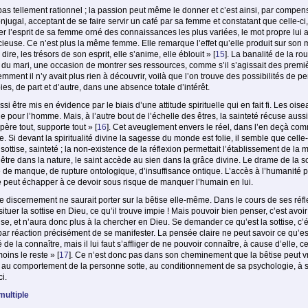
s tellement rationnel ; la passion peut même le donner et c’est ainsi, par compensat
onjugal, acceptant de se faire servir un café par sa femme et constatant que celle-c
er l’esprit de sa femme orné des connaissances les plus variées, le mot propre lui arri
use. Ce n’est plus la même femme. Elle remarque l’effet qu’elle produit sur son ma
 dire, les trésors de son esprit, elle s’anime, elle éblouit »
[
15
]
. La banalité de la ro
ne du mari, une occasion de montrer ses ressources, comme s’il s’agissait des pre
remment il n’y avait plus rien à découvrir, voilà que l’on trouve des possibilités de p
bies, de part et d’autre, dans une absence totale d’intérêt.
 être mis en évidence par le biais d’une attitude spirituelle qui en fait fi. Les oi
 pour l’homme. Mais, à l’autre bout de l’échelle des êtres, la sainteté récuse aussi 
spère tout, supporte tout »
[
16
]
. Cet aveuglement envers le réel, dans l’en deçà comm
Si devant la spiritualité divine la sagesse du monde est folie, il semble que celle
té, sottise, sainteté ; la non-existence de la réflexion permettait l’établissement de
re dans la nature, le saint accède au sien dans la grâce divine. Le drame de la so
 de manque, de rupture ontologique, d’insuffisance ontique. L’accès à l’humanité p
 peut échapper à ce devoir sous risque de manquer l’humain en lui.
 discernement ne saurait porter sur la bêtise elle-même. Dans le cours de ses réfl
 situer la sottise en Dieu, ce qu’il trouve impie ! Mais pouvoir bien penser, c’est a
ise, et n’aura donc plus à la chercher en Dieu. Se demander ce qu’est la sottise, c’éta
t par réaction précisément de se manifester. La pensée claire ne peut savoir ce qu’est
 de la connaître, mais il lui faut s’affliger de ne pouvoir connaître, à cause d’elle, ce
moins le reste »
[
17
]
. Ce n’est donc pas dans son cheminement que la bêtise peut vr
au comportement de la personne sotte, au conditionnement de sa psychologie, à sa 
i.
 multiple