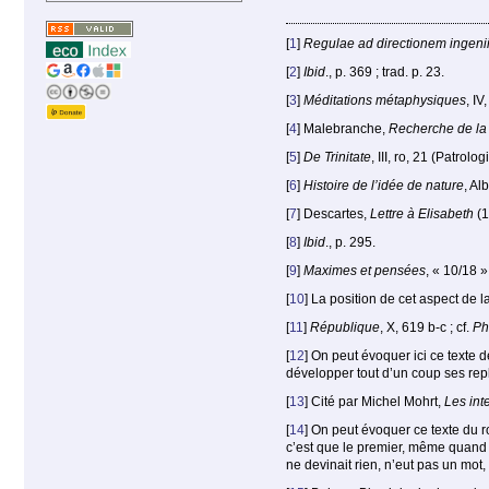
[
1
]
Regulae ad directionem ingeni
[
2
]
Ibid
., p. 369 ; trad. p. 23.
[
3
]
Méditations métaphysiques
, IV
[
4
]
Malebranche,
Recherche de la v
[
5
]
De Trinitate
, III, ro, 21 (Patrolo
[
6
]
Histoire de l’idée de nature
, Al
[
7
]
Descartes,
Lettre à Elisabeth
(1
[
8
]
Ibid
., p. 295.
[
9
]
Maximes et pensées
, « 10/18 
[
10
]
La position de cet aspect de 
[
11
]
République
, X, 619 b-c ; cf.
Ph
[
12
]
On peut évoquer ici ce texte d
développer tout d’un coup ses replis,
[
13
]
Cité par Michel Mohrt,
Les int
[
14
]
On peut évoquer ce texte du
c’est que le premier, même quand il
ne devinait rien, n’eut pas un mot,