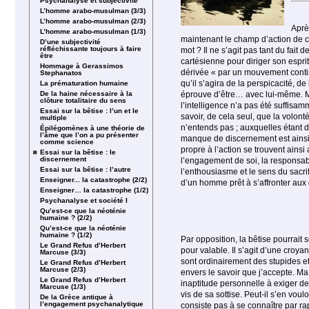
Psychanalyse et subjectivité
L’homme arabo-musulman (3/3)
L’homme arabo-musulman (2/3)
Aprè
L’homme arabo-musulman (1/3)
maintenant le champ d’action de ce
D’une subjectivité
réfléchissante toujours à faire
mot ? Il ne s’agit pas tant du fai
être
cartésienne pour diriger son esprit.
Hommage à Gerassimos
dérivée « par un mouvement contin
Stephanatos
qu’il s’agira de la perspicacité, de
La prématuration humaine
De la haine nécessaire à la
éprouve d’être… avec lui-même. Mai
clôture totalitaire du sens
l’intelligence n’a pas été suffisa
Essai sur la bêtise : l’un et le
savoir, de cela seul, que la volon
multiple
n’entends pas ; auxquelles étant de 
Épilégomènes à une théorie de
l’âme que l’on a pu présenter
manque de discernement est ainsi u
comme science
propre à l’action se trouvent ainsi
Essai sur la bêtise : le
discernement
l’engagement de soi, la responsab
Essai sur la bêtise : l’autre
l’enthousiasme et le sens du sacri
Enseigner... la catastrophe (2/2)
d’un homme prêt à s’affronter aux 
Enseigner… la catastrophe (1/2)
Psychanalyse et société I
Qu’est-ce que la néoténie
humaine ? (2/2)
Qu’est-ce que la néoténie
humaine ? (1/2)
Par opposition, la bêtise pourrait
Le Grand Refus d’Herbert
pour valable. Il s’agit d’une croy
Marcuse (3/3)
sont ordinairement des stupides et
Le Grand Refus d’Herbert
Marcuse (2/3)
envers le savoir que j’accepte. Ma
Le Grand Refus d’Herbert
inaptitude personnelle à exiger de
Marcuse (1/3)
vis de sa sottise. Peut-il s’en vou
De la Grèce antique à
l’engagement psychanalytique
consiste pas à se connaître par rap