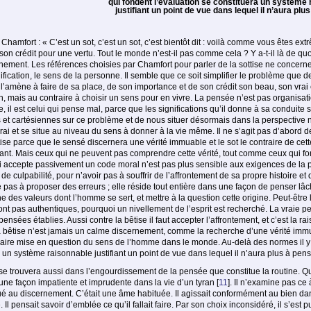
qui fondent l’évaluation se constituera un système
justifiant un point de vue dans lequel il n’aura plu
hamfort : « C’est un sot, c’est un sot, c’est bientôt dit : voilà comme vous êtes ext
on crédit pour une vertu. Tout le monde n’est-il pas comme cela ? Y a-t-il là de quoi
nement. Les références choisies par Chamfort pour parler de la sottise ne concerne
ication, le sens de la personne. Il semble que ce soit simplifier le problème que de
l’amène à faire de sa place, de son importance et de son crédit son beau, son vrai e
mais au contraire à choisir un sens pour en vivre. La pensée n’est pas organisation
pe, il est celui qui pense mal, parce que les significations qu’il donne à sa condui
et cartésiennes sur ce problème et de nous situer désormais dans la perspective
 et se situe au niveau du sens à donner à la vie même. Il ne s’agit pas d’abord de di
êtise parce que le sensé discernera une vérité immuable et le sot le contraire de ce
tant. Mais ceux qui ne peuvent pas comprendre cette vérité, tout comme ceux qui font 
qui accepte passivement un code moral n’est pas plus sensible aux exigences de la 
 de culpabilité, pour n’avoir pas à souffrir de l’affrontement de sa propre histoire 
ste pas à proposer des erreurs ; elle réside tout entière dans une façon de penser l
ine des valeurs dont l’homme se sert, et mettre à la question cette origine. Peut-êt
nt pas authentiques, pourquoi un nivellement de l’esprit est recherché. La vraie pen
nsées établies. Aussi contre la bêtise il faut accepter l’affrontement, et c’est la ra
a bêtise n’est jamais un calme discernement, comme la recherche d’une vérité imm
ntraire mise en question du sens de l’homme dans le monde. Au-delà des normes il y a
 un système raisonnable justifiant un point de vue dans lequel il n’aura plus à pens
trouvera aussi dans l’engourdissement de la pensée que constitue la routine. Qu’on
’une façon impatiente et imprudente dans la vie d’un tyran
[
11
]
. Il n’examine pas ce 
tué au discernement. C’était une âme habituée. Il agissait conformément au bien dans
tile. Il pensait savoir d’emblée ce qu’il fallait faire. Par son choix inconsidéré, il s’