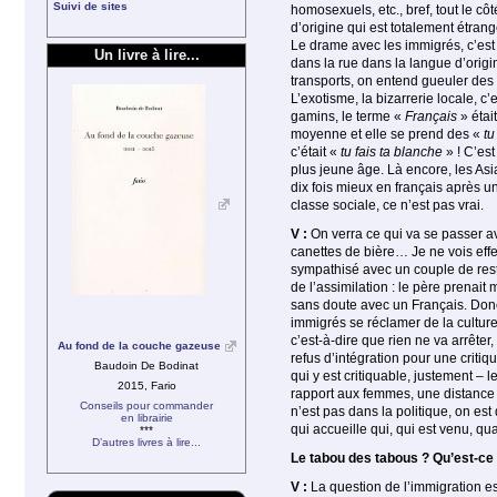
Suivi de sites
homosexuels, etc., bref, tout le cô
d’origine qui est totalement étrang
Le drame avec les immigrés, c’est 
Un livre à lire...
dans la rue dans la langue d’origin
transports, on entend gueuler des
L’exotisme, la bizarrerie locale, 
gamins, le terme «
Français
» étai
moyenne et elle se prend des «
tu
c’était «
tu fais ta blanche
» ! C’est
plus jeune âge. Là encore, les Asia
dix fois mieux en français après 
classe sociale, ce n’est pas vrai.
V :
On verra ce qui va se passer ave
canettes de bière… Je ne vois effe
sympathisé avec un couple de res
de l’assimilation : le père prenait
sans doute avec un Français. Donc, 
immigrés se réclamer de la culture
c’est-à-dire que rien ne va arrête
Au fond de la couche gazeuse
refus d’intégration pour une critiq
Baudoin De Bodinat
qui y est critiquable, justement – l
2015, Fario
rapport aux femmes, une distance v
Conseils pour commander
n’est pas dans la politique, on est
en librairie
qui accueille qui, qui est venu, qu
***
D’autres livres à lire...
Le tabou des tabous ? Qu’est-ce 
V :
La question de l’immigration est