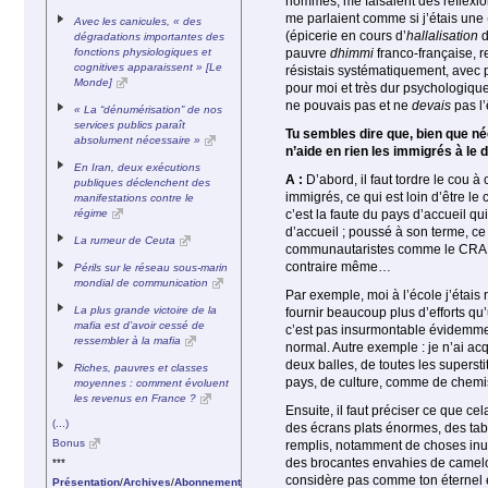
hommes, me faisaient des réflexion
me parlaient comme si j’étais une
Avec les canicules, « des
(épicerie en cours d’
hallalisation
d
dégradations importantes des
fonctions physiologiques et
pauvre
dhimmi
franco-française, r
cognitives apparaissent » [Le
résistais systématiquement, avec pe
Monde]
pour moi et très dur psychologique
ne pouvais pas et ne
devais
pas l
« La “dénumérisation” de nos
services publics paraît
Tu sembles dire que, bien que né
absolument nécessaire »
n’aide en rien les immigrés à le 
En Iran, deux exécutions
A :
D’abord, il faut tordre le cou 
publiques déclenchent des
immigrés, ce qui est loin d’être le
manifestations contre le
régime
c’est la faute du pays d’accueil q
d’accueil ; poussé à son terme, c
La rumeur de Ceuta
communautaristes comme le CRAN. Do
contraire même…
Périls sur le réseau sous-marin
mondial de communication
Par exemple, moi à l’école j’étais n
La plus grande victoire de la
fournir beaucoup plus d’efforts qu’
mafia est d’avoir cessé de
c’est pas insurmontable évidemmen
ressembler à la mafia
normal. Autre exemple : je n’ai acq
deux balles, de toutes les supersti
Riches, pauvres et classes
pays, de culture, comme de chemi
moyennes : comment évoluent
les revenus en France ?
Ensuite, il faut préciser ce que ce
(...)
des écrans plats énormes, des tabl
Bonus
remplis, notamment de choses inutil
des brocantes envahies de camelot
***
considère pas comme ton éternel en
Présentation
/
Archives
/
Abonnement