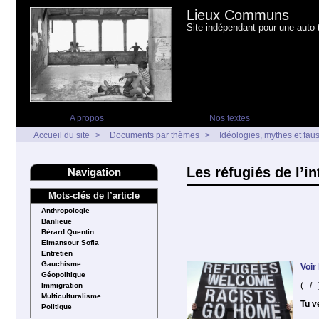
Lieux Communs
Site indépendant pour une auto-t
A propos
Nos textes
Accueil du site
>
Documents par thèmes
>
Idéologies, mythes et fau
Les réfugiés de l’in
Navigation
Mots-clés de l’article
Anthropologie
Banlieue
Bérard Quentin
Elmansour Sofia
Entretien
Gauchisme
Voir
Géopolitique
(.../...
Immigration
Multiculturalisme
Tu v
Politique