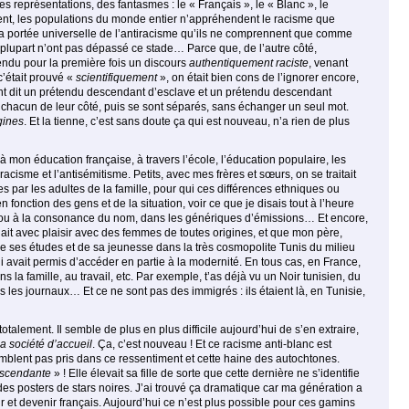
 des représentations, des fantasmes : le « Français », le « Blanc », le
ment, les popula­tions du monde entier n’appréhendent le racisme que
la portée universelle de l’antiracisme qu’ils ne comprennent que comme
 plupart n’ont pas dépassé ce stade… Parce que, de l’autre côté,
tendu pour la première fois un dis­cours
authenti­quement raciste
, venant
c’était prouvé «
scientifiquement
», on était bien cons de l’ignorer encore,
rement dit un prétendu descendant d’esclave et un prétendu descendant
, chacun de leur côté, puis se sont séparés, sans échanger un seul mot.
­gines
. Et la tienne, c’est sans doute ça qui est nou­veau, n’a rien de plus
mon éducation française, à travers l’école, l’édu­cation populaire, les
sme et l’antisémitisme. Petits, avec mes frères et sœurs, on se traitait
 par les adultes de la famille, pour qui ces différences ethniques ou
fonction des gens et de la situation, voir ce que je disais tout à l’heure
che ou à la consonance du nom, dans les génériques d’émissions… Et encore,
liait avec plaisir avec des femmes de toutes origines, et que mon père,
de ses études et de sa jeunesse dans la très cosmopolite Tunis du milieu
lui avait permis d’accéder en partie à la modernité. En tous cas, en France,
ns la famille, au travail, etc. Par exemple, t’as déjà vu un Noir tunisien, du
les journaux… Et ce ne sont pas des immigrés : ils étaient là, en Tunisie,
talement. Il semble de plus en plus difficile aujourd’hui de s’en extraire,
la société d’accueil
. Ça, c’est nouveau ! Et ce racisme anti-blanc est
emblent pas pris dans ce ressentiment et cette haine des autochtones.
escendante
» ! Elle élevait sa fille de sorte que cette dernière ne s’identifie
des posters de stars noires. J’ai trouvé ça dramatique car ma génération a
ir et devenir français. Aujourd’hui ce n’est plus possible pour ces gamins