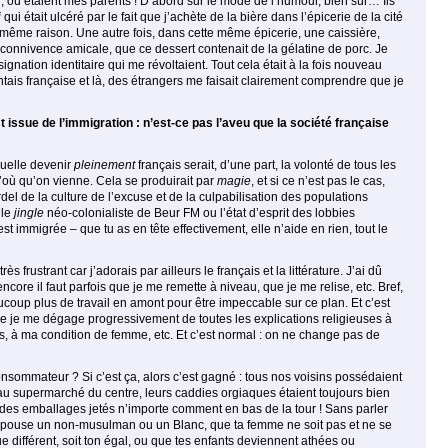
, où étaient mes parents ! D’abord sur le mode de l’humour, bien sûr… Ils
i
qui était ulcéré par le fait que j’achète de la bière dans l’épicerie de la cité
a même raison. Une autre fois, dans cette même épicerie, une caissière,
 connivence amicale, que ce dessert contenait de la gélatine de porc. Je
nation identitaire qui me ré­voltaient. Tout cela était à la fois nouveau
ntais française et là, des étrangers me faisait clairement comprendre que je
issue de l’immigration : n’est-ce pas l’aveu que la société française
quelle devenir
pleinement
français serait, d’une part, la volonté de tous les
 d’où qu’on vienne. Cela se produirait par
magie
, et si ce n’est pas le cas,
l de la culture de l’excuse et de la culpabilisation des populations
 le
jingle
néo-colonialiste de Beur FM ou l’état d’esprit des lobbies
 immigrée – que tu as en tête effectivement, elle n’aide en rien, tout le
rustrant car j’adorais par ailleurs le français et la lit­térature. J’ai dû
core il faut parfois que je me remette à niveau, que je me relise, etc. Bref,
oup plus de travail en amont pour être impeccable sur ce plan. Et c’est
a que je me dégage progressivement de toutes les explications religieuses à
mes, à ma condition de femme, etc. Et c’est normal : on ne change pas de
 consommateur ? Si c’est ça, alors c’est gagné : tous nos voisins possédaient
 au supermarché du centre, leurs caddies orgiaques étaient toujours bien
es des emballages jetés n’im­porte comment en bas de la tour ! Sans parler
e épouse un non-musulman ou un Blanc, que ta femme ne soit pas et ne se
 différent, soit ton égal, ou que tes enfants deviennent athées ou