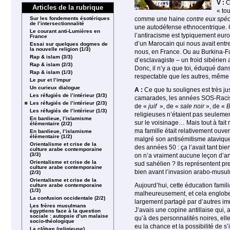
V :
C’
Articles de la rubrique
« to
Sur les fondements ésotériques
comme une haine
contre eux spé­
de l’intersectionnalité
une autodéfense ethnocentrique.
Le courant anti-Lumières en
l’antiracisme est typiquement europ
France
d’un Marocain qui nous avait entr
Essai sur quelques dogmes de
la nouvelle religion (1/3)
nous, en France. Ou au Bur­kina­-F
Rap & islam (3/3)
d’esclava­giste – un froid sibérie
Rap & islam (2/3)
Donc, il n’y a que toi, éduqué dan
Rap & islam (1/3)
respectable que les autres, même s
Le pur et l’impur
Un curieux dialogue
A :
Ce que tu soulignes est très ju
Les réfugiés de l’intérieur (3/3)
camarades, les années SOS-Racisme,
Les réfugiés de l’intérieur (2/3)
de «
juif
», de «
sale noir
», de «
B
Les réfugiés de l’intérieur (1/3)
religieuses n’étaient pas seulement
En banlieue, l’islamisme
sur le voisinage… Mais tout à fait
élémentaire (2/2)
ma famille était relativement ouve
En banlieue, l’islamisme
élémentaire (1/2)
malgré son antisémitisme atavique,
Orientalisme et crise de la
des années 50 : ça l’avait tant bie
culture arabe contemporaine
(3/3)
on n’a vraiment aucune leçon d’an
Orientalisme et crise de la
sud sahélien ? Ils représentent pr
culture arabe contemporaine
bien avant l’invasion arabo-mus
(2/3)
Orientalisme et crise de la
Aujourd’hui, cette éducation famili
culture arabe contemporaine
(1/3)
malheureusement, et cela englobe 
La confusion occidentale (2/2)
largement partagé par d’autres imm
Les frères musulmans
J’avais une copine antillaise qui,
égyptiens face à la question
sociale : autopsie d’un malaise
qu’à des personnalités noires, ell
socio-théologique
eu la chance et la possibilité de s’
La clôture (religieuse)