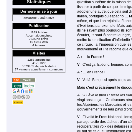
Statistiques
question suprême de la raison de
fissurer à partir de ce que l’immigr
Dernière mise à jour
adopter une autre, que cela soit d
italien, portugais ou espa­gnol… M
dimanche 9 août 2026
même, et que l’on rejoint la Fran
d’Ivoiriens, par exemple. Mais auj
Publication
ils ne savent plus pourquoi ils son
1149 Articles
écouter, ils sont là contre leur gré,
Aucun album photo
Aucune brève
mettre ici en situation d’infé­rio
49 Sites Web
ce cirque, j’ai l’impression que l
4 Auteurs
mouvementé et il te raconte que c
Visites
A :
… la France !
1287 aujourd’hui
4179 hier
V :
C’est ça. Et donc, logique, co
5673465 depuis le début
97 visiteurs actuellement connectés
A :
… en France !
V :
Voilà. Bon, et si après ça, tu a
Mais c’est précisément le disco
A
: «
Lève le pied ! Laisse les Bla
vingt ans de ça… Ce discours néo-
les Algériens, les Marocains et le
gouvernements de leur pays d’orig
V :
Et voilà le Front National : lor
partage tacite des tâches : d’un c
récupérait les voix des délaissés 
du fait de ce que l’immigration est 