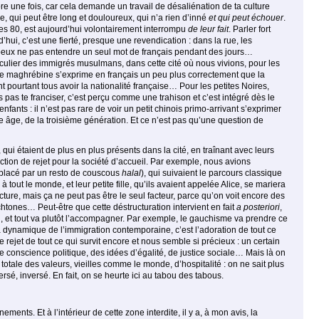
ore une fois, car cela demande un travail de désaliénation de ta culture
e, qui peut être long et douloureux, qui n’a rien d’inné
et qui peut échouer
.
 80, est aujourd’hui volontairement interrompu
de leur fait
. Parler fort
d’hui, c’est une fierté, presque une revendication : dans la rue, les
 peux ne pas entendre un seul mot de français pendant des jours…
i­culier des immigrés musulmans, dans cette cité où nous vivions, pour les
 maghrébine s’exprime en français un peu plus correctement que la
 pourtant tous avoir la nationalité française… Pour les petites Noires,
 pas te franciser, c’est perçu comme une trahison et c’est intégré dès le
fants : il n’est pas rare de voir un petit chinois primo-arrivant s’exprimer
âge, de la troisième génération. Et ce n’est pas qu’une question de
qui étaient de plus en plus présents dans la cité, en traînant avec leurs
tion de rejet pour la société d’accueil. Par exemple, nous avions
mplacé par un resto de couscous
halal
), qui suivaient le parcours classique
 tout le monde, et leur petite fille, qu’ils avaient appelée Alice, se mariera
cture, mais ça ne peut pas être le seul facteur, parce qu’on voit encore des
htones… Peut-être que cette déstructuration intervient en fait
a posteriori
,
n, et tout va plutôt l’accompagner. Par exemple, le gauchisme va prendre ce
 la dynamique de l’immigration contemporaine, c’est l’adoration de tout ce
 le rejet de tout ce qui survit encore et nous semble si précieux : un certain
ne conscience politique, des idées d’égalité, de justice sociale… Mais là on
 totale des valeurs, vieilles comme le monde, d’hospitalité : on ne sait plus
ersé, inversé. En fait, on se heurte ici au tabou des tabous.
ents. Et à l’intérieur de cette zone interdite, il y a, à mon avis, la