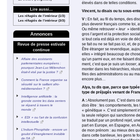
élevés dans de telles conditions.
Lire aussi...
Vincent, tu disais ou tu sous-ent
Les réfugiés de l’intérieur (1/3)
V :
En fait, au fil du temps, des di
Les réfugiés de l’intérieur (3/3)
plus devenir français comme toi, av
Ou même retrouver «
leur
» identi
Annonces
gros l’argent et la pro­tection soc
si tout cela est déjà en voie de d
se fait ou ne se fait pas ici, et, d
Revue de presse estivale
Être étranger se revendique, aujou
continue
elles » intégré beaucoup de choses 
qu’un parmi eux, en me faisant dis
Affaire des assistants
parlementaires européens :
ment, c’est que je suis un
looser
, 
pourquoi Jean-Luc Mélenchon
monter dans les hiérarchies, réussi
était-il visé par la justice ?
files des administrations ou au m
encore plus…
Comment la France organise sa
sécurité sur le saillant afro-
Alya, tu dis que, parce que typ
méditerranéen ?
type de préjugés venant de Fran
Intelligence artificielle : la
A :
Absolument pas. C’est dans ce
gronde contre les data centers
dois
être : tes comportements, tes 
se répand à travers le
monde
« génétique ». C’est simplement in
la seule religion qui sanctionne d
« EDI » ou l’art de la confusion
se traduit par un profond rejet, 
intellectuelle
part en Europe, en Espagne, en A
L’Indium Phosphide - encore un
de mon prénom : au mieux des ques
goulot d’étranglement invisible
dans cette banlieue, les gens te f
de l’IA