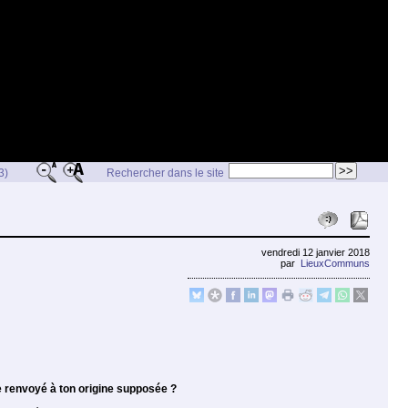
3)
Rechercher dans le site
vendredi 12 janvier 2018
par
LieuxCommuns
tre renvoyé à ton origine supposée ?