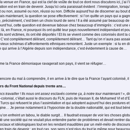
la venue en France
, qui est la clef de voûte de tout ce dont nous discutons ici, j’ai 
ation est en train de devenir. Jusqu’ici cela paraissait évident : l’immigration, lorsqu’
it ou non, assumé ou non, réussi ou non. Difficile aujourd’hui de discerner au bout
ais maintenant, la question se pose effectivement : si l’on quitte un pays qui a g
ce, précisément, c’est bien un choix lourd de sens ! Il a été assumé par beaucoup 
ourd’hui, cette question est devenue taboue chez beaucoup d’immigrés : c’est une c
t là, en France, ni pourquoi ils ont quitté leur pays nouvellement indépendant et pour
 ils sont vic­times, ils ont été déportés ! Et ils se vivent comme des colonisés dont la 
rité ! C’est complètement délirant, complètement délirant… Tant qu’on n’aura pas ass
es vieux schémas d’affrontements ethniques remontent. Juste un exemple : si tu en di
e qui arrive à l’Algérie depuis son indépendance, c’est évidemment à cause de…
mme la France démoniaque ravagerait son pays, il vient se réfugier…
s encore du mal à comprendre, il en arrive à te dire que la France l’ayant colonisé, il
urs du Front National depuis trente ans…
ncs travailler ! Ils nous ont assez esclavés
comme ça, à notre tour maintenant !
», di
colonial, c’était aussi le discours du FLN, puis de Hassan II, de Mohamed VI et d’
s Turcs qui refusent le plus l’assimilation et qui adoptent aujourd’hui des postur
ine… Je pense notamment à l’hypocrisie de la double nationalité, qui est tout béné
squ’on enfreint un tabou, le diable surgit… Il faudrait essayer de voir les choses glob
ôté une société qui ne voulait plus en­tendre parler de problèmes et devait rentrer d
sociaux et idéologiques tout en les rendant inaudibles par un
méli-mélo
de discours 
en train de devenir : en tout cas, son sens n’est plus du tout le même pour beaucoup d’