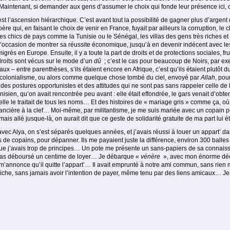
Maintenant, si demander aux gens d’assumer le choix qui fonde leur présence ici, c
st l’ascension hiérarchique. C’est avant tout la possibilité de gagner plus d’argent
re qui, en faisant le choix de venir en France, fuyait par ailleurs la corruption, le 
res chics de pays comme la Tunisie ou le Sénégal, les villas des gens très riches e
l’occasion de montrer sa réussite économique, jusqu’à en devenir indécent avec les 
igrés en Europe. Ensuite, il y a toute la part de droits et de protections sociales, fr
 droits sont vécus sur le mode d’un
dû
; c’est le cas pour beaucoup de Noirs, par ex
ux – entre parenthèses, s’ils étaient encore en Afrique, c’est qu’ils étaient plutôt
u colonialisme, ou alors comme quelque chose tombé du ciel, envoyé par
Allah
, pou
 des postures opportunistes et des attitudes qui ne sont pas sans rappeler celle de
ien, qu’on avait rencontrée peu avant : elle était effondrée, le gars ve­nait d’ob­ten
, elle le traitait de tous les noms… Et des histoires de « mariage gris » comme ça, où 
ncière à la clef… Moi-même, par militan­tisme, je me suis mariée avec un copain pour 
is allé jusque-là, on aurait dit que ce geste de solidarité gratuite de ma part lui é
ec Alya, on s’est séparés quelques années, et j’avais réussi à louer un appart’ dans
 de copains, pour dépanner. Ils me payaient juste la différence, environ 300 balle
ue j’avais trop de principes… Un pote me présente un sans-papiers de sa connaissan
rs pas dé­boursé un centime de loyer… Je débarque «
vénère
», avec mon énorme déc
et m’annonce qu’il quitte l’appart’… Il avait emprunté à notre ami commun, sans rien
riche, sans jamais avoir l’intention de payer, même tenu par des liens amicaux… Je