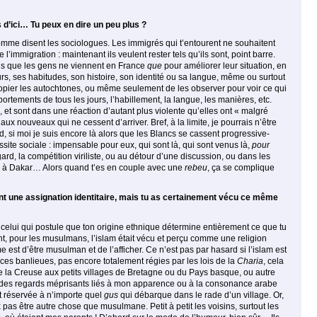
s d’ici… Tu peux en dire un peu plus ?
 comme disent les sociologues. Les immigrés qui t’entou­rent ne souhaitent
’immigration : maintenant ils veulent rester tels qu’ils sont, point barre.
lus que les gens ne viennent en France
que
pour améliorer leur situation, en
leurs, ses habitudes, son histoire, son identité ou sa langue, même ou surtout
de copier les autochtones, ou même seulement de les observer pour voir ce qui
ortements de tous les jours, l’habil­lement, la langue, les manières, etc.
, et sont dans une réaction d’autant plus violente qu’elles ont « malgré
ux nouveaux qui ne cessent d’arriver. Bref, à la limite, je pourrais n’être
, si moi je suis encore là alors que les Blancs se cassent progressive­
te sociale : impensable pour eux, qui sont là, qui sont venus là,
pour
ard, la compétition viriliste, ou au détour d’une discussion, ou dans les
ou à Dakar… Alors quand t’es en couple avec une
rebeu
, ça se complique
nt une assignation identitaire, mais tu as certaine­ment vécu ce même
e, celui qui postule que ton origine ethnique détermine entièrement ce que tu
int, pour les musulmans, l’islam était vécu et perçu comme une religion
st d’être musulman et de l’afficher. Ce n’est pas par hasard si l’islam est
 ces banlieues, pas encore totalement régies par les lois de la
Charia
, cela
e la Creuse aux petits villages de Bretagne ou du Pays basque, ou autre
 des regards méprisants liés à mon apparence ou à la conso­nance arabe
t réservée à n’importe quel
gus
qui débarque dans le rade d’un village. Or,
as être autre chose que musulmane. Petit à petit les voisins, surtout les