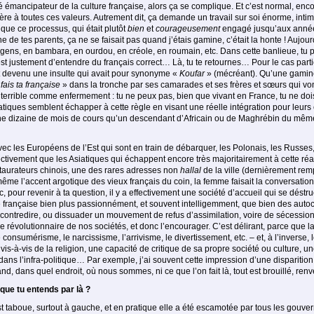
té émancipateur de la culture française, alors ça se complique. Et c’est normal, enc
ère à toutes ces valeurs. Autrement dit, ça demande un travail sur soi énorme, intim
que ce processus, qui était plutôt
bien
et
courageusement
engagé jusqu’aux années
e de tes parents, ça ne se faisait pas quand j’étais gamine, c’était la honte ! Aujour
 gens, en bambara, en ourdou, en créole, en roumain, etc. Dans cette banlieue, tu
c’est justement d’entendre du français correct… Là, tu te retournes… Pour le cas part
t devenu une insulte qui avait pour synonyme «
Koufar
» (mécréant). Qu’une gamine
 fais ta française
» dans la tronche par ses camarades et ses frères et sœurs qui vont
 terrible comme enfer­mement : tu ne peux pas, bien que vivant en France, tu ne dois
tiques semblent échapper à cette règle en visant une réelle intégration pour leurs en
une dizaine de mois de cours qu’un descendant d’Africain ou de Maghrébin du même 
c les Européens de l’Est qui sont en train de débar­quer, les Polonais, les Russes, 
ctivement que les Asiatiques qui échappent encore très majoritairement à cette réac
taurateurs chinois, une des rares adresses non
hallal
de la ville (dernièrement re
 même l’accent argotique des vieux français du coin, la femme faisait la conversation à
pour revenir à ta question, il y a effectivement une société d’accueil qui se déstru
 française bien plus passionnément, et souvent intelli­gemment, que bien des autoc
r, contredire, ou dissuader un mouvement de refus d’assimilation, voire de sécessio
ue révolu­tionnaire de nos socié­tés, et donc l’encourager. C’est délirant, parce que
e consu­mérisme, le narcissisme, l’arrivisme, le divertissement, etc. – et, à l’inverse,
is-à-vis de la religion, une capacité de critique de sa propre société ou culture, u
 dans l’infra-politique… Par exemple, j’ai souvent cette impression d’une disparition
and, dans quel endroit, où nous sommes, ni ce que l’on fait là, tout est brouillé, renv
que tu entends par là ?
 taboue, surtout à gauche, et en pratique elle a été escamotée par tous les gouvernem