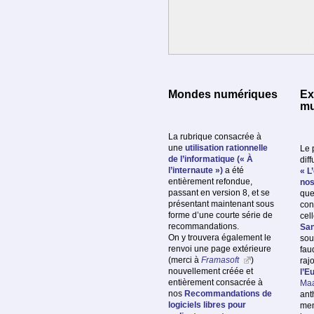
Mondes numériques
Ex
mu
La rubrique consacrée à
une
utilisation rationnelle
Le 
de l’informatique (« À
diff
l’internaute »)
a été
« L
entièrement refondue,
nos
passant en version 8, et se
que
présentant maintenant sous
con
forme d’une courte série de
cel
recommandations.
San
On y trouvera également le
sou
renvoi une page extérieure
fau
(merci à
Framasoft
)
raj
nouvellement créée et
l’E
entièrement consacrée à
Maa
nos
Recommandations de
ant
logiciels libres pour
men