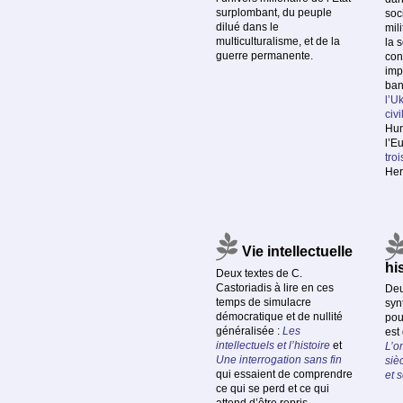
surplombant, du peuple
soc
dilué dans le
mil
multiculturalisme, et de la
la 
guerre permanente.
con
imp
ba
l’U
civi
Hun
l’E
tro
Her
Vie intellectuelle
hi
Deux textes de C.
Castoriadis à lire en ces
Deu
temps de simulacre
syn
démocratique et de nullité
pour
généralisée :
Les
est
intellectuels et l’histoire
et
L’o
Une interrogation sans fin
siè
qui essaient de comprendre
et s
ce qui se perd et ce qui