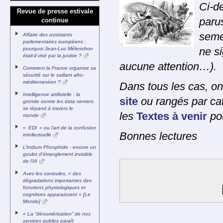
Ci-d
Revue de presse estivale
parus
continue
seme
Affaire des assistants
parlementaires européens :
pourquoi Jean-Luc Mélenchon
ne si
était-il visé par la justice ?
aucune attention…).
Comment la France organise sa
sécurité sur le saillant afro-
méditerranéen ?
Dans tous les cas, on
Intelligence artificielle : la
site
ou rangés par cat
gronde contre les data centers
se répand à travers le
les
Textes à venir
pou
monde
« EDI » ou l’art de la confusion
Bonnes lectures
intellectuelle
L’Indium Phosphide - encore un
goulot d’étranglement invisible
de l’IA
Avec les canicules, « des
dégradations importantes des
fonctions physiologiques et
cognitives apparaissent » [Le
Monde]
« La “dénumérisation” de nos
services publics paraît