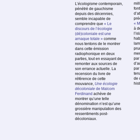
mil
L’
écologisme
contemporain,
fon
pénétré de gauchisme
d’at
depuis des décennies,
pré
semble incapable de
« M
comprendre que
« Le
à d
discours de l’écologie
l’i
(dé)coloniale est une
hab
arnaque totale »
comme
lam
nous tentons de le montrer
prur
dans cette émission
men
radiophonique en deux
par
parties, tout en essayant de
d’a
remonter aux sources de
par
son errance actuelle. La
ten
recension du livre de
de 
référence de cette
his
mouvance,
Une écologie
décoloniale
de Malcom
Ferdinand
achève de
montrer qu’une telle
dénomination n’est qu’une
grossière manipulation des
ressentiments post-
décoloniaux.