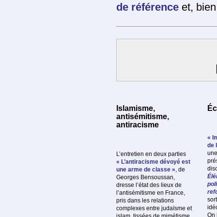
de référence
et, bien
Islamisme,
Éc
antisémitisme,
antiracisme
« I
de 
une
L’entretien en deux parties
pré
« L’antiracisme dévoyé est
dis
une arme de classe »
, de
Élé
Georges Bensoussan,
pol
dresse l’état des lieux de
ref
l’antisémitisme en France,
sor
pris dans les relations
idé
complexes entre judaïsme et
On 
islam, tissées de mimétisme,