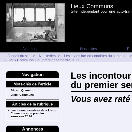
Lieux Communs
Site indépendant pour une auto-tran
A propos
Nos textes
Re
Accueil du site
>
Nos textes
>
Les textes incontournables du semestre
>
« Lieux Communs » du premier semestre 2026
Les incontou
Navigation
du premier se
Mots-clés de l’article
Bérard Quentin
Lieux Communs
Vous avez raté
Articles de la rubrique
Les incontournables de « Lieux
Communs » du premier
semestre 2026
Annonces