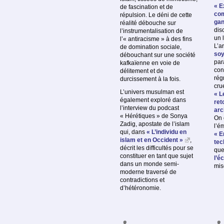
« E
de fascination et de
com
répulsion. Le déni de cette
gan
réalité débouche sur
dis
l’instrumentalisation de
un 
l’« antiracisme » à des fins
L’ar
de domination sociale,
soy
débouchant sur une société
par
kafkaïenne en voie de
con
délitement et de
rég
durcissement à la fois.
cru
L’univers musulman est
« L
également exploré dans
ret
l’interview du podcast
arc
« Hérétiques » de Sonya
On 
Zadig, apostate de l’islam
l’é
qui, dans
« L’individu en
« E
islam et en Occident »
,
tec
décrit les difficultés pour se
que
constituer en tant que sujet
l’é
dans un monde semi-
mis
moderne traversé de
contradictions et
d’hétéronomie.