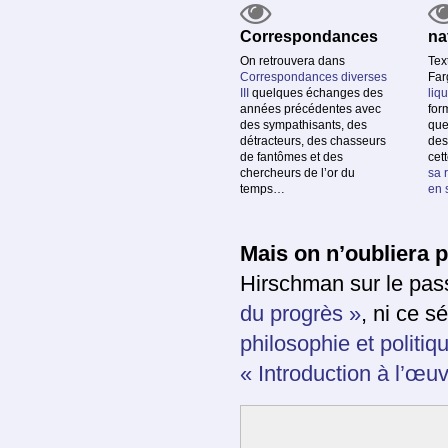
Correspondances
na
On retrouvera dans
Tex
Correspondances diverses
Far
III
quelques échanges des
liq
années précédentes avec
for
des sympathisants, des
que
détracteurs, des chasseurs
des
de fantômes et des
cet
chercheurs de l’or du
sa 
temps…
en 
Mais on n’oubliera 
Hirschman sur le pa
du progrès »
, ni ce s
philosophie et politiq
« Introduction à l’œu