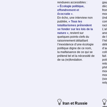
renduees accessibles :
gau
« Écologie politique,
déc
effondrement et
fron
écocratie »
.
mou
En écho, une interview non
(in
publiée,
« Tous les
com
totalitarismes prétendent
raci
se fonder sur les lois de la
L’a
nature »
, revient sur
ano
quelques points-clefs du
de 
raisonnement détaillant
l’h
l’inexistence d’une écologie
dét
politique digne de ce nom,
d’a
la malfaisance de ce qui se
coll
prétend tel et la nécessité de
fait
de sa (re)fondation.
pol
ret
phi
mod
mod
(so
rel
Iran et Russie