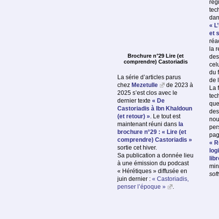
rég
tec
dan
« L’
et 
réa
la 
Brochure n°29 Lire (et
des 
comprendre) Castoriadis
celu
du 
La série d’articles parus
de 
chez
Mezetulle
de 2023 à
La 
2025 s’est clos avec le
tec
dernier texte
« De
que
Castoriadis à Ibn Khaldoun
des
(et retour) »
. Le tout est
nou
maintenant réuni dans
la
per
brochure n°29 : « Lire (et
pag
comprendre) Castoriadis »
« 
sortie cet hiver.
log
Sa publication a donnée lieu
lib
à une émission du podcast
min
« Hérétiques » diffusée en
sof
juin dernier :
« Castoriadis,
penser l’époque »
.