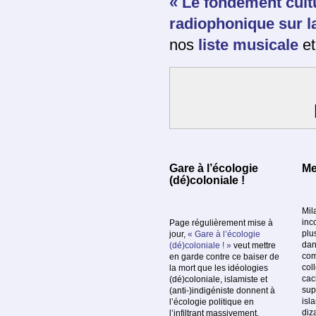
« Le fondement cultu
radiophonique sur la
nos
liste musicale
et
Gare à l’écologie
Me
(dé)coloniale !
Mil
inc
Page régulièrement mise à
plu
jour,
« Gare à l’écologie
dan
(dé)coloniale ! »
veut mettre
com
en garde contre ce baiser de
col
la mort que les idéologies
cac
(dé)coloniale, islamiste et
sup
(anti-)indigéniste donnent à
isl
l’écologie politique en
diz
l’infiltrant massivement.