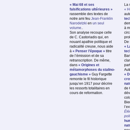
« Mai 68 et ses
La 
falsifications ultérieures »
« H
rassemble des textes de
aut
notre ami feu
Jean-Franklin
tec
Narodetzki
en
un seul
dem
volume
..
à m
Son analyse recoupe celle
cir
de C. Castoriadis qui, en
pro
nouant apathie politique et
De 
radicalité creuse, nous aide
« L
à
« Penser l’époque »
titre
tec
de l’émission et de sa
Bar
retranscription. De même,
cla
dans
« Origines et
par
métamorphoses du stalino-
Aut
gauchisme »
Guy Fargette
« D
remonte le fil historique
cro
jusqu’en 1917 pour décrire
nat
les ressorts totalitaires en
de 
cours de reformation.
dév
col
Bie
l’ex
Élé
pol
hum
nat
nou