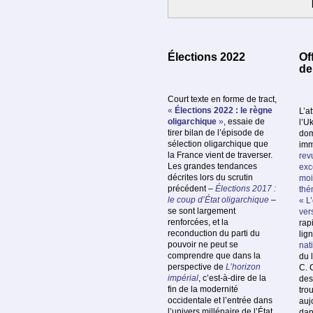
Élections 2022
Of
de
Court texte en forme de tract,
«
Élections 2022 : le règne
L’a
oligarchique
»
, essaie de
l’U
tirer bilan de l’épisode de
dom
sélection oligarchique que
imm
la France vient de traverser.
rev
Les grandes tendances
exc
décrites lors du scrutin
moi
précédent –
Élections 2017 :
thé
le coup d’État oligarchique
–
« L
se sont largement
ver
renforcées, et la
rap
reconduction du parti du
lig
pouvoir ne peut se
nat
comprendre que dans la
du 
perspective de
L’horizon
C. 
impérial
, c’est-à-dire de la
des
fin de la modernité
tro
occidentale et l’entrée dans
auj
l’univers millénaire de l’État
dan