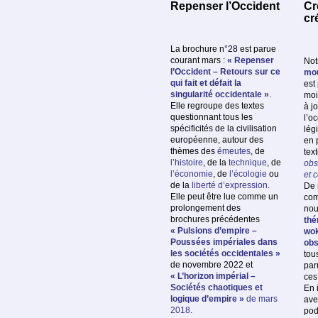
Repenser l’Occident
Cr
cr
La brochure n°28 est parue
courant mars :
« Repenser
Not
l’Occident – Retours sur ce
mou
qui fait et défait la
est
singularité occidentale »
.
moi
Elle regroupe des textes
à j
questionnant tous les
l’o
spécificités de la civilisation
lég
européenne, autour des
en 
thèmes des
émeutes
, de
text
l’histoire
, de la
technique
, de
obs
l’économie
, de
l’écologie
ou
et 
de la
liberté d’expression
.
De 
Elle peut être lue comme un
com
prolongement des
no
brochures précédentes
thé
« Pulsions d’empire –
wok
Poussées impériales dans
obs
les sociétés occidentales »
tous
de novembre 2022 et
par
« L’horizon impérial –
ces
Sociétés chaotiques et
En 
logique d’empire »
de mars
ave
2018
.
pod