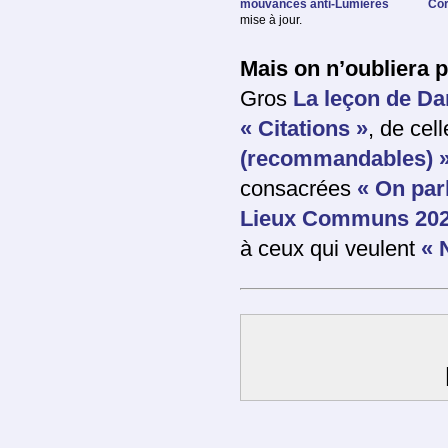
mouvances anti-Lumières
Cor
mise à jour.
Mais on n’oubliera 
Gros
La leçon de D
« Citations »
, de cel
(recommandables) 
consacrées
« On parl
Lieux Communs 202
à ceux qui veulent
« 