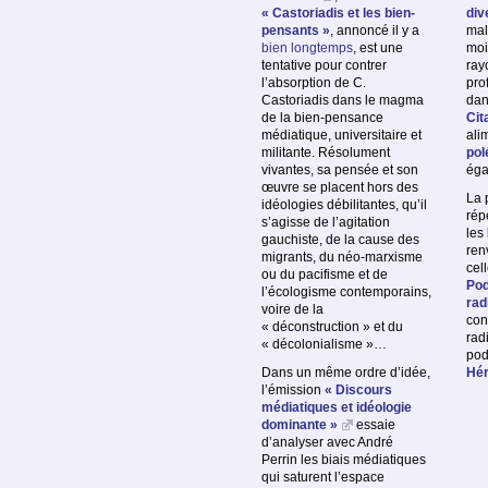
« Castoriadis et les bien-
div
pensants »
, annoncé il y a
mal
bien longtemps
, est une
moi
tentative pour contrer
ray
l’absorption de C.
pro
Castoriadis dans le magma
dan
de la bien-pensance
Cit
médiatique, universitaire et
ali
militante. Résolument
pol
vivantes, sa pensée et son
éga
œuvre se placent hors des
La
idéologies débilitantes, qu’il
rép
s’agisse de l’agitation
les
gauchiste, de la cause des
ren
migrants, du néo-marxisme
cel
ou du pacifisme et de
Pod
l’écologisme contemporains,
rad
voire de la
con
« déconstruction » et du
rad
« décolonialisme »…
pod
Dans un même ordre d’idée,
Hér
l’émission
« Discours
médiatiques et idéologie
dominante »
essaie
d’analyser avec André
Perrin les biais médiatiques
qui saturent l’espace