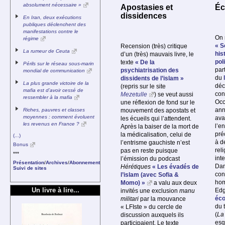
absolument nécessaire »
Apostasies et
Éc
dissidences
En Iran, deux exécutions
publiques déclenchent des
manifestations contre le
On 
régime
« S
Recension (très) critique
La rumeur de Ceuta
his
d’un (très) mauvais livre, le
pol
texte
« De la
Périls sur le réseau sous-marin
par
psychiatrisation des
mondial de communication
du
dissidents de l’islam »
La plus grande victoire de la
déc
(repris sur le site
mafia est d’avoir cessé de
con
Mezetulle
) se veut aussi
ressembler à la mafia
Occ
une réflexion de fond sur le
ann
mouvement des apostats et
Riches, pauvres et classes
moyennes : comment évoluent
avan
les écueils qui l’attendent.
les revenus en France ?
l’e
Après la baiser de la mort de
pré
la médicalisation, celui de
(...)
à d
l’entrisme gauchiste n’est
Bonus
rel
pas en reste puisque
***
inte
l’émission du podcast
Présentation
/
Archives
/
Abonnement
Dan
Hérétiques
« Les évadés de
Suivi de sites
con
l’islam (avec Sofia &
ho
Momo) »
a valu aux deux
Edg
Un livre à lire...
invités une exclusion
manu
éco
militari
par la mouvance
du 
« LFIste » du cercle de
(
La
discussion auxquels ils
esq
participaient. Le texte