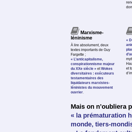
ren
don
Marxisme-
léninisme
« D
ani
À lire absolument, deux
pla
textes importants de Guy
d’a
Fargette ;
myt
« L’anticapitalisme,
Hau
conspirationnisme majeur
et 
du XXe siècle »
et
Wokes
d’i
diversitaires : exécuteurs
testamentaires des
liquidateurs marxistes-
léninistes du mouvement
ouvrier
.
Mais on n’oubliera 
« la prématuration 
monde, tiers-mondi