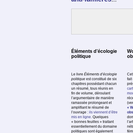
Éléments d’écologie
Wo
politique
ob
Le livre
Éléments d’écologie
Cet
politique
est constitué de six
fait
chapitres possédant chacun
pré
un résumé, tous réunis en
car
fin de volume, déroulant
mou
l’argumentaire de manière
réc
ramassée prolongeant et
(ve
amplifiant le résumé de
« W
l’ouvrage :
ils viennent d’être
obs
mis en ligne
. Quelques
don
« bonnes feuilles » traitant
l’ar
essentiellement du domaine
néb
politiques sont également
fém