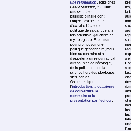
une refondation
, édité chez
pre
Libre&Solidaire
, constitue
les
une synthèse
la 
pluridisciplinaire dont
auj
l’objectif est de tenter
im
d’extraire l’écologie
sac
politique de sa gangue à la
ses
fois scientiste, gauchiste et
rep
mythologique. Et ce, non
sa 
pour promouvoir une
mar
politique gestionnaire, mais
rad
bien au contraire afin
cap
d’appeler à un retour radical
s’en
aux sources de l’écologie,
L’a
de la politique et de la
s’e
science hors des idéologies
fas
stérilisantes.
enc
On lira en ligne
dév
l’
introduction, la quatrième
dan
de couverture, le
ant
sommaire et la
par
présentation par l’éditeur
.
et 
moi
inst
tec
tota
une
l’e