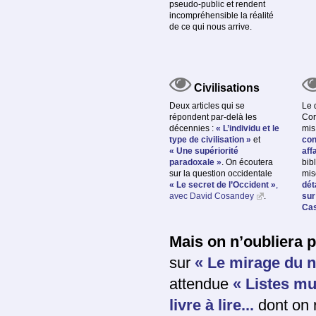
pseudo-public et rendent
incompréhensible la réalité
de ce qui nous arrive.
Civilisations
Deux articles qui se
Le 
répondent par-delà les
Cor
décennies :
« L’individu et le
mis
type de civilisation »
et
con
« Une supériorité
aff
paradoxale »
. On écoutera
bib
sur la question occidentale
mis
« Le secret de l’Occident »
,
dét
avec David Cosandey
.
sur
Cas
Mais on n’oubliera 
sur
« Le mirage du 
attendue
« Listes m
livre à lire...
dont on 