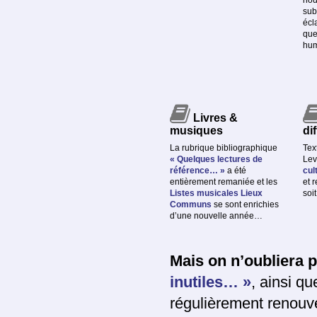
sub
écl
que
hum
Livres &
musiques
di
La rubrique bibliographique
Tex
« Quelques lectures de
Lev
référence… »
a été
cul
entièrement remaniée et les
et 
Listes musicales Lieux
soit
Communs
se sont enrichies
d’une nouvelle année…
Mais on n’oubliera 
inutiles… »
, ainsi qu
régulièrement renouv