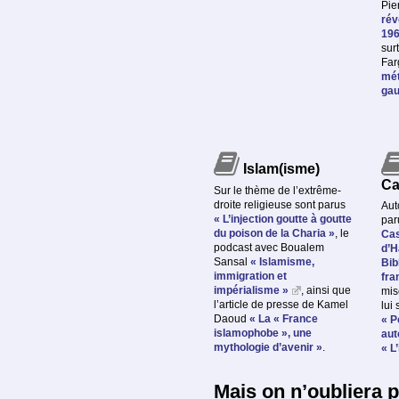
Pie
rév
196
sur
Far
mét
gau
Islam(isme)
Ca
Sur le thème de l’extrême-
droite religieuse sont parus
Aut
« L’injection goutte à goutte
pa
du poison de la Charia »
, le
Cas
podcast avec Boualem
d’H
Sansal
« Islamisme,
Bib
immigration et
fra
impérialisme »
, ainsi que
mis
l’article de presse de Kamel
lui
Daoud
« La « France
« P
islamophobe », une
aut
mythologie d’avenir »
.
« L
Mais on n’oubliera 