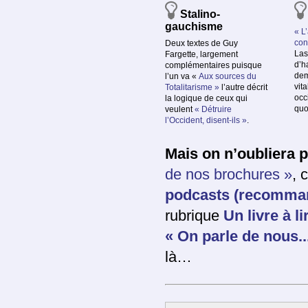
Stalino-
gauchisme
« L
con
Deux textes de Guy
Las
Fargette, largement
d’ha
complémentaires puisque
dem
l’un va «
Aux sources du
vit
Totalitarisme »
l’autre décrit
occ
la logique de ceux qui
quo
veulent
« Détruire
l’Occident, disent-ils »
.
Mais on n’oubliera 
de nos brochures »
, 
podcasts (recomman
rubrique
Un livre à l
« On parle de nous..
là…