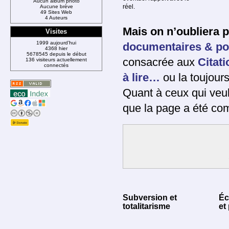
Aucun album photo
réel.
Aucune brève
49 Sites Web
4 Auteurs
Mais on n’oubliera 
Visites
1999 aujourd’hui
documentaires & po
4368 hier
5678545 depuis le début
consacrée aux
Citat
136 visiteurs actuellement
connectés
à lire…
ou la toujour
Quant à ceux qui veu
que la page a été co
Subversion et
Éc
totalitarisme
et