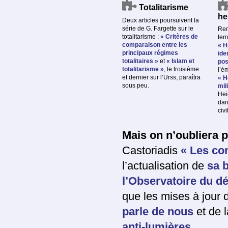
Totalitarisme
he
Deux articles poursuivent la
série de G. Fargette sur le
Ren
totalitarisme :
« Critères de
temp
comparaison entre les
« H
principaux régimes
ide
totalitaires »
et
« Islam et
pos
totalitarisme »
, le troisième
l’é
et dernier sur l’Urss, paraîtra
« H
sous peu.
mil
Hei
dan
civ
Mais on n’oubliera 
Castoriadis
« Les co
l’actualisation de
sa 
l’Observatoire du dé
que les mises à jour 
parle de nous
et de 
anti-lumières
...