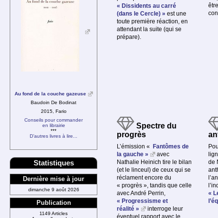
être
« Dissidents au carré
con
(dans le Cercle) »
est une
toute première réaction, en
attendant la suite (qui se
prépare).
Au fond de la couche gazeuse
Baudoin De Bodinat
2015, Fario
Conseils pour commander
Spectre du
en librairie
***
progrès
an
D’autres livres à lire...
L’émission «
Fantômes de
Pou
la gauche »
avec
lig
Statistiques
Nathalie Heinich tire le bilan
de 
(et le linceul) de ceux qui se
ant
réclament encore du
l’an
Dernière mise à jour
« progrès », tandis que celle
l’in
dimanche 9 août 2026
avec André Perrin,
« L
« Progressisme et
l’éq
Publication
réalité »
interroge leur
1149 Articles
éventuel rapport avec le