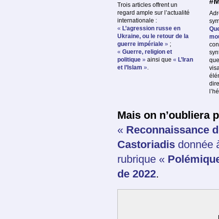
#M
Trois articles offrent un
regard ample sur l’actualité
Adr
internationale :
sym
«
L’agression russe en
Que
Ukraine, ou le retour de la
mo
guerre impériale
»
;
con
«
Guerre, religion et
syn
politique
»
ainsi que
«
L’Iran
que
et l’Islam
»
.
vis
élé
dir
l’h
Mais on n’oubliera 
«
Reconnaissance d
Castoriadis
donnée à
rubrique «
Polémique
de 2022
.