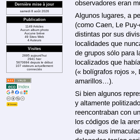
observadores eran muy
Dernière mise à jour
samedi 8 août 2026
Algunos lugares, a p
Publication
(como Caen, Le Puy-e
1149 Articles
Aucun album photo
distintas por sus div
Aucune brève
49 Sites Web
4 Auteurs
localidades que nunc
Visites
de grupos sólo para l
2695 aujourd’hui
2941 hier
localizados que había
5670694 depuis le début
107 visiteurs actuellement
connectés
(« bolígrafos rojos »
amarillos…).
Si bien algunos repre
y altamente politizad
reencontraban con un
los códigos de la aren
de que sus inmaculad