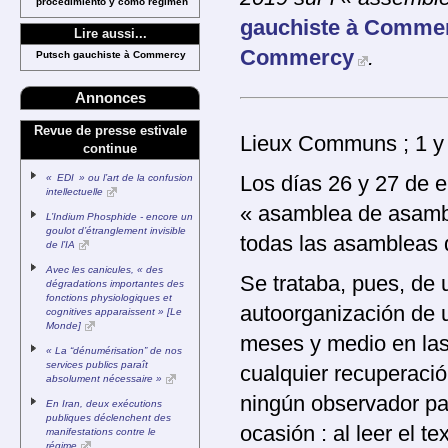
procedimiento y como regimen
gauchiste à Comme
Lire aussi...
Commercy
.
Putsch gauchiste à Commercy
Annonces
Revue de presse estivale
Lieux Communs ; 1 y 
continue
« EDI » ou l’art de la confusion
Los días 26 y 27 de 
intellectuelle
« asamblea de asambl
L’Indium Phosphide - encore un
goulot d’étranglement invisible
todas las asambleas 
de l’IA
Avec les canicules, « des
Se trataba, pues, de 
dégradations importantes des
fonctions physiologiques et
autoorganización de 
cognitives apparaissent » [Le
Monde]
meses y medio en las
« La “dénumérisation” de nos
services publics paraît
cualquier recuperaci
absolument nécessaire »
ningún observador pa
En Iran, deux exécutions
publiques déclenchent des
ocasión : al leer el 
manifestations contre le
régime