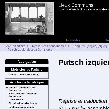
Lieux Communs
Site indépendant pour une auto-tran
A propos
Nos textes
Re
Accueil du site
>
Ressources permanentes
>
Langues : [en] [es] [ar] [ru] ..
>
Putsch izquierdista en Commercy
Putsch izqui
Navigation
Mots-clés de l’article
Gilets jaunes (2018-2019)
Articles de la rubrique
Putsch izquierdista en
Commercy
Hablando con Cornelius
Castoriadis
Declaración
Reprise et traduction 
El individuo privatizado
La democracia como
2019 sur l’« assembl