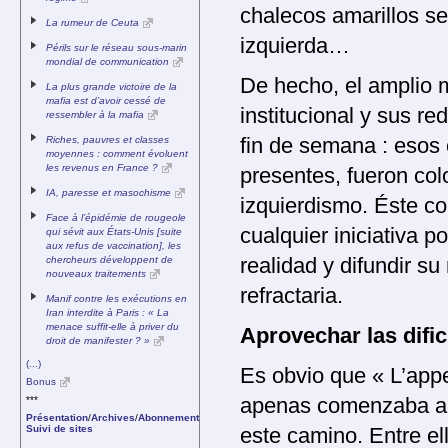
chalecos amarillos se
La rumeur de Ceuta
izquierda…
Périls sur le réseau sous-marin
mondial de communication
De hecho, el amplio 
La plus grande victoire de la
mafia est d’avoir cessé de
institucional y sus re
ressembler à la mafia
Riches, pauvres et classes
fin de semana : esos
moyennes : comment évoluent
les revenus en France ?
presentes, fueron col
IA, paresse et masochisme
izquierdismo. Éste con
Face à l’épidémie de rougeole
cualquier iniciativa 
qui sévit aux États-Unis [suite
aux refus de vaccination], les
chercheurs développent de
realidad y difundir s
nouveaux traitements
refractaria.
Manif contre les exécutions en
Iran interdite à Paris : « La
menace suffit-elle à priver du
Aprovechar las difi
droit de manifester ? »
(...)
Es obvio que « L’app
Bonus
***
apenas comenzaba a t
Présentation
/
Archives
/
Abonnement
Suivi de sites
este camino. Entre el