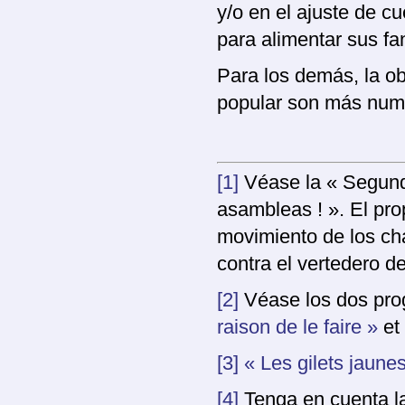
y/o en el ajuste de cu
para alimentar sus fa
Para los demás, la ob
popular son más num
[1]
Véase la « Segund
asambleas ! ». El pr
movimiento de los cha
contra el vertedero d
[2]
Véase los dos pro
raison de le faire »
et
[3]
« Les gilets jaunes 
[4]
Tenga en cuenta la 