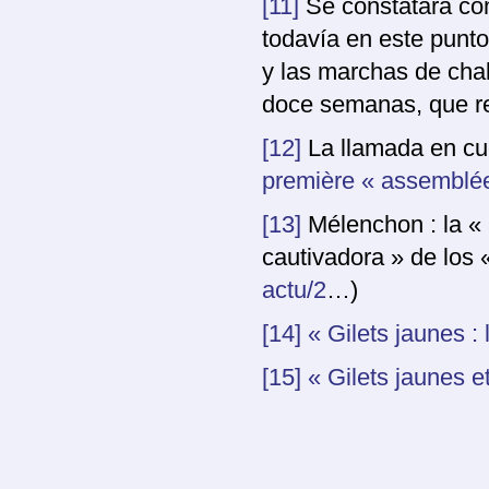
[11]
Se constatará co
todavía en este punto
y las marchas de cha
doce semanas, que re
[12]
La llamada en cue
première « assemblée
[13]
Mélenchon : la « 
cautivadora » de los 
actu/2
…)
[14]
« Gilets jaunes : 
[15]
« Gilets jaunes e