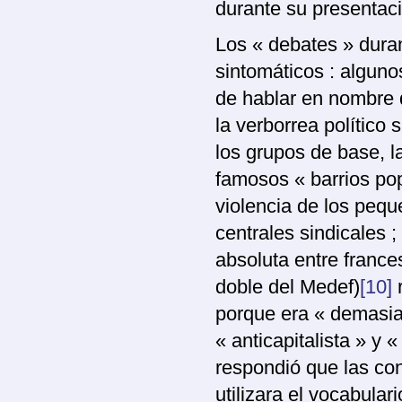
durante su presentac
Los « debates » duran
sintomáticos : alguno
de hablar en nombre d
la verborrea político
los grupos de base, l
famosos « barrios popu
violencia de los pequ
centrales sindicales ; 
absoluta entre france
doble del Medef)
[10]
r
porque era « demasia
« anticapitalista » y 
respondió que las con
utilizara el vocabular