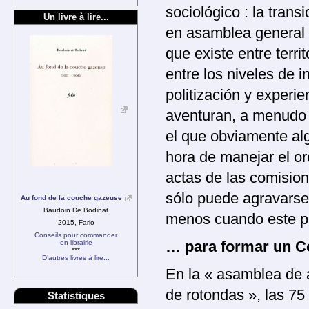
sociológico : la trans
Un livre à lire...
en asamblea general n
que existe entre terri
entre los niveles de i
politización y experie
aventuran, a menudo 
el que obviamente al
hora de manejar el or
actas de las comision
sólo puede agravarse
Au fond de la couche gazeuse
Baudoin De Bodinat
menos cuando este pr
2015, Fario
Conseils pour commander
en librairie
… para formar un C
***
D’autres livres à lire...
En la « asamblea de 
de rotondas », las 7
Statistiques