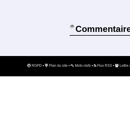
Commentair
RGPD
•
Plan du site
•
Mots-clefs
•
Flux RSS
•
Lettre 