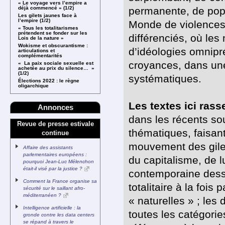
« Le voyage vers l’empire a
permanente, de popu
déjà commencé » (1/2)
Les gilets jaunes face à
l’empire (1/2)
Monde de violences 
« Tous les totalitarismes
prétendent se fonder sur les
différenciés, où les
Lois de la nature »
Wokisme et obscurantisme :
d’idéologies omnipr
articulations et
complémentarités
croyances, dans une
« La paix sociale sexuelle est
achetée au prix du silence… »
(1/2)
systématiques.
Élections 2022 : le règne
oligarchique
Les textes ici ras
Annonces
dans les récents so
Revue de presse estivale
thématiques, faisant
continue
mouvement des gilet
Affaire des assistants
parlementaires européens :
du capitalisme, de lu
pourquoi Jean-Luc Mélenchon
était-il visé par la justice ?
contemporaine dessi
Comment la France organise sa
totalitaire à la fois
sécurité sur le saillant afro-
méditerranéen ?
« naturelles » ; les
Intelligence artificielle : la
toutes les catégorie
gronde contre les data centers
se répand à travers le