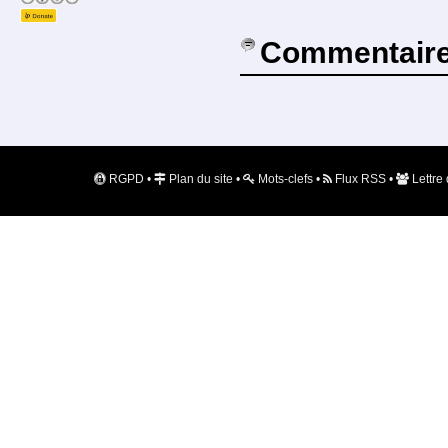
Commentair
RGPD
•
Plan du site
•
Mots-clefs
•
Flux RSS
•
Lettre 