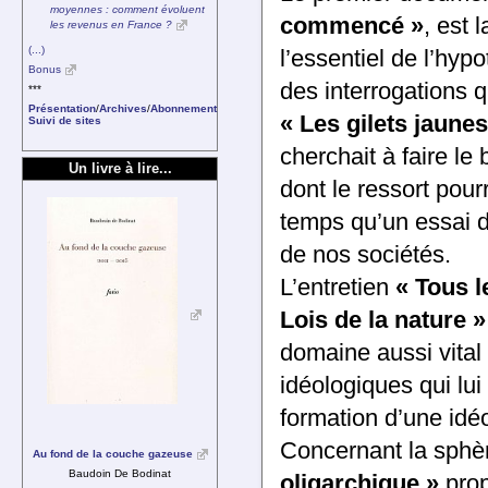
moyennes : comment évoluent
commencé »
, est 
les revenus en France ?
(...)
l’essentiel de l’hyp
Bonus
des interrogations q
***
Présentation
/
Archives
/
Abonnement
« Les gilets jaunes
Suivi de sites
cherchait à faire le
Un livre à lire...
dont le ressort pour
temps qu’un essai d
de nos sociétés.
L’entretien
« Tous l
Lois de la nature »
domaine aussi vital
idéo­logiques qui lui
formation d’une idéo
Concernant la sphère
Au fond de la couche gazeuse
Baudoin De Bodinat
oli­garchique »
prop