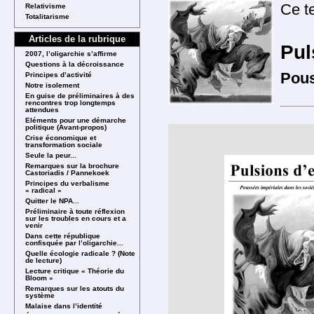
Ce te
Relativisme
Totalitarisme
Articles de la rubrique
Pul
2007, l’oligarchie s’affirme
Questions à la décroissance
Pous
Principes d’activité
Notre isolement
En guise de préliminaires à des
rencontres trop longtemps
attendues
Eléments pour une démarche
politique (Avant-propos)
Crise économique et
transformation sociale
Seule la peur...
Remarques sur la brochure
Castoriadis / Pannekoek
Principes du verbalisme
« radical »
Quitter le NPA...
Préliminaire à toute réflexion
sur les troubles en cours et a
venir
Dans cette république
confisquée par l’oligarchie...
Quelle écologie radicale ? (Note
de lecture)
Lecture critique « Théorie du
Bloom »
Remarques sur les atouts du
système
Malaise dans l’identité