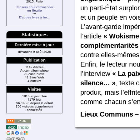
2015, Fario
un parti-État surplo
Conseils pour commander
en librairie
***
et un peuple en voie
D’autres livres à lire...
L’avant-garde impé
Statistiques
l’article
« Wokisme e
complémentari­tés 
Dernière mise à jour
dimanche 9 août 2026
contre elles-mêmes p
Publication
Enfin, le lecteur no
1149 Articles
Aucun album photo
l’interview
« La pai
Aucune brève
49 Sites Web
4 Auteurs
silence… »
, texte 
Visites
produit, mais l’effr
1815 aujourd’hui
4179 hier
comme chacun s’en a
5673993 depuis le début
156 visiteurs actuellement
connectés
Lieux Communs –