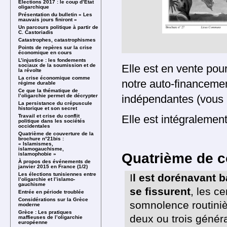
Élections 2017 : le coup d’État
oligarchique
Présentation du bulletin « Les
mauvais jours finiront »
Un parcours politique à partir de
C. Castoriadis
Catastrophes, catastrophismes
Points de repères sur la crise
économique en cours
L’injustice : les fondements
sociaux de la soumission et de
Elle est en vente pou
la révolte
La crise économique comme
notre auto-financement
régime durable
Ce que la thématique de
l’oligarchie permet de décrypter
indépendantes (vous
La persistance du crépuscule
historique et son secret
Travail et crise du conflit
Elle est intégralemen
politique dans les sociétés
occidentales
Quatrième de couverture de la
brochure n°21bis :
« Islamismes,
islamogauchisme,
Quatrième de c
islamophobie »
À propos des événements de
janvier 2015 en France (1/2)
Les élections tunisiennes entre
I
l est dorénavant b
l’oligarchie et l’islamo-
gauchisme
se fissurent
, les ce
Entrée en période troublée
Considérations sur la Grèce
somnolence routiniè
moderne
Grèce : Les pratiques
deux ou trois généra
maffieuses de l’oligarchie
européenne