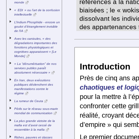
références à la nat
monde
biaisées ; le « wok
« EDI » ou l’art de la confusion
intellectuelle
dissolvant les indivi
L’Indium Phosphide - encore un
des appartenances tr
goulot d’étranglement invisible
de l’IA
Avec les canicules, « des
dégradations importantes des
fonctions physiologiques et
cognitives apparaissent » [Le
Monde]
Introduction
« La “dénumérisation” de nos
services publics paraît
absolument nécessaire »
Près de cinq ans ap
En Iran, deux exécutions
publiques déclenchent des
chaotiques et log
manifestations contre le
régime
pour la mettre à l’
La rumeur de Ceuta
confronter cette gri
Périls sur le réseau sous-marin
mondial de communication
réalité, croyant déc
La plus grande victoire de la
d’empire » qui sembl
mafia est d’avoir cessé de
ressembler à la mafia
Le premier docume
Riches, pauvres et classes