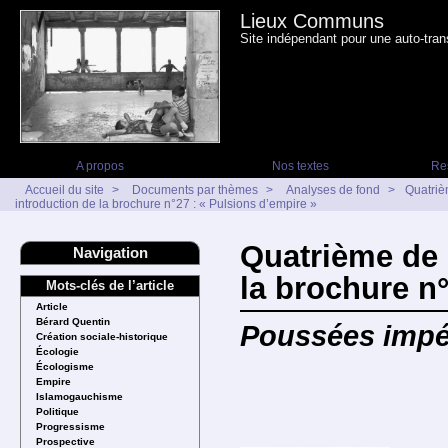
Lieux Communs
Site indépendant pour une auto-tran
A propos
Nos textes
Re
Accueil du site
>
Documents par thèmes
>
Analyses de fond
>
Quatriè
introduction de la brochure n°27 : « Pulsions d’empire »
Quatrième de 
Navigation
la brochure n°
Mots-clés de l’article
Article
Bérard Quentin
Poussées impér
Création sociale-historique
Écologie
Écologisme
Empire
Islamogauchisme
Politique
Progressisme
Prospective