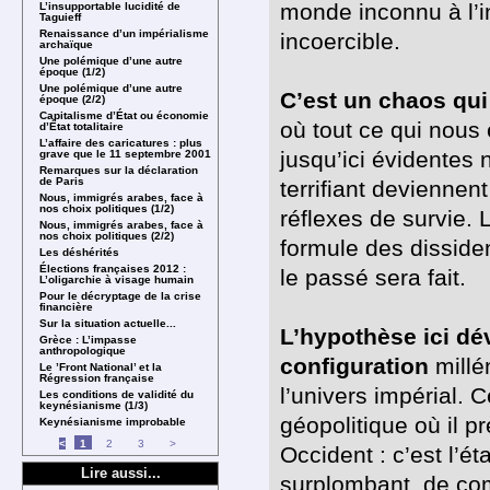
monde inconnu à l’i
L’insupportable lucidité de
Taguieff
Renaissance d’un impérialisme
incoercible.
archaïque
Une polémique d’une autre
époque (1/2)
Une polémique d’une autre
C’est un chaos qui
époque (2/2)
Capitalisme d’État ou économie
où tout ce qui nous é
d’État totalitaire
L’affaire des caricatures : plus
jusqu’ici évidentes n
grave que le 11 septembre 2001
Remarques sur la déclaration
de Paris
terrifiant deviennen
Nous, immigrés arabes, face à
nos choix politiques (1/2)
réflexes de survie. 
Nous, immigrés arabes, face à
nos choix politiques (2/2)
formule des disside
Les déshérités
Élections françaises 2012 :
le passé sera fait.
L’oligarchie à visage humain
Pour le décryptage de la crise
financière
Sur la situation actuelle...
L’hypothèse ici dé
Grèce : L’impasse
anthropologique
configuration
millé
Le ’Front National’ et la
Régression française
l’univers impérial. 
Les conditions de validité du
keynésianisme (1/3)
géopolitique où il 
Keynésianisme improbable
<
1
2
3
>
Occident : c’est l’ét
Lire aussi...
surplombant, de com­