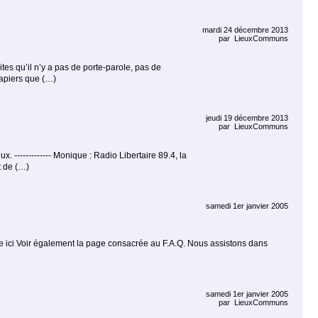
mardi 24 décembre 2013
par
LieuxCommuns
 dites qu’il n’y a pas de porte-parole, pas de
papiers que (…)
jeudi 19 décembre 2013
par
LieuxCommuns
. ------------- Monique : Radio Libertaire 89.4, la
t de (…)
samedi 1er janvier 2005
onible ici Voir également la page consacrée au F.A.Q. Nous assistons dans
samedi 1er janvier 2005
par
LieuxCommuns