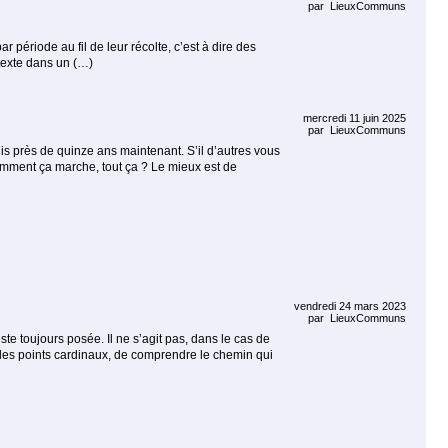
par
LieuxCommuns
r période au fil de leur récolte, c’est à dire des
texte dans un (…)
mercredi 11 juin 2025
par
LieuxCommuns
s près de quinze ans maintenant. S’il d’autres vous
. Comment ça marche, tout ça ? Le mieux est de
vendredi 24 mars 2023
par
LieuxCommuns
este toujours posée. Il ne s’agit pas, dans le cas de
des points cardinaux, de comprendre le chemin qui