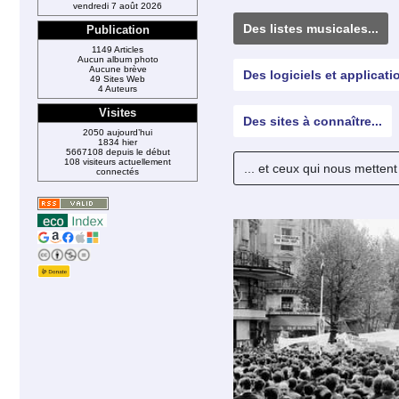
vendredi 7 août 2026
Des listes musicales...
Publication
1149 Articles
Aucun album photo
Aucune brève
Des logiciels et applicatio
49 Sites Web
4 Auteurs
Visites
Des sites à connaître...
2050 aujourd’hui
1834 hier
5667108 depuis le début
108 visiteurs actuellement
... et ceux qui nous mettent 
connectés