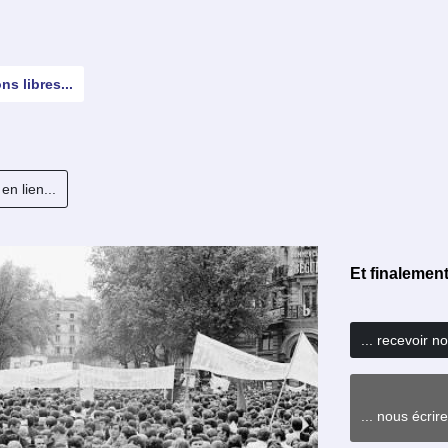
ns libres...
en lien...
Et finalemen
... recevoir n
... nous écrir