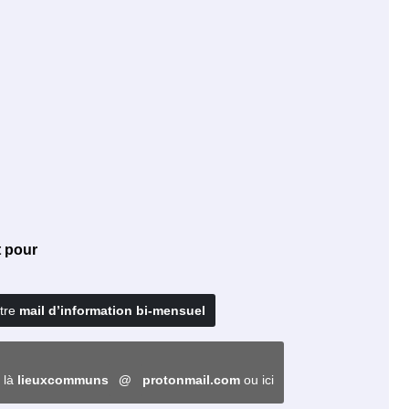
t pour
otre
mail d’information bi-mensuel
e là
lieuxcommuns
@
protonmail.com
ou ici