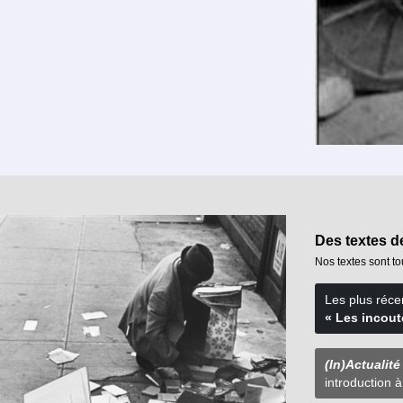
Des textes de
Nos textes sont to
Les plus réce
« Les incout
(In)Actualité
introduction 