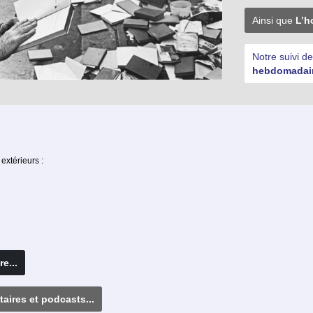
Ainsi que
L’h
Notre suivi de
hebdomadai
extérieurs :
re...
aires et podcasts...