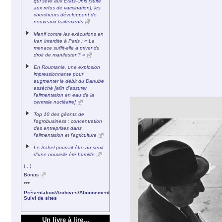
qui sévit aux États-Unis [suite
aux refus de vaccination], les
chercheurs développent de
nouveaux traitements
Manif contre les exécutions en
Iran interdite à Paris : « La
menace suffit-elle à priver du
droit de manifester ? »
En Roumanie, une explosion
impressionnante pour
augmenter le débit du Danube
asséché [afin d’assurer
l’alimentation en eau de la
centrale nucléaire]
Top 10 des géants de
l’agrobusiness : concentration
des entreprises dans
l’alimentation et l’agriculture
Le Sahel pourrait être au seuil
d’une nouvelle ère humide
(...)
Bonus
***
Présentation
/
Archives
/
Abonnement
Suivi de sites
Un livre à lire...