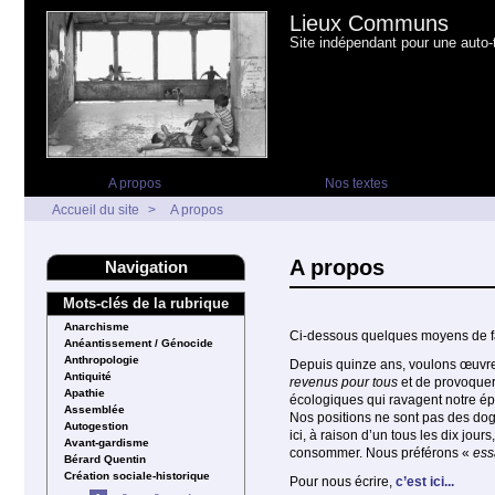
Lieux Communs
Site indépendant pour une auto-t
A propos
Nos textes
Accueil du site
>
A propos
A propos
Navigation
Mots-clés de la rubrique
Anarchisme
Ci-dessous quelques moyens de fai
Anéantissement / Génocide
Anthropologie
Depuis quinze ans, voulons œuvr
Antiquité
revenus pour tous
et de provoque
Apathie
écologiques qui ravagent notre é
Assemblée
Nos positions ne sont pas des dog
Autogestion
ici, à raison d’un tous les dix jou
Avant-gardisme
consommer. Nous préférons «
ess
Bérard Quentin
Création sociale-historique
Pour nous écrire,
c’est ici...