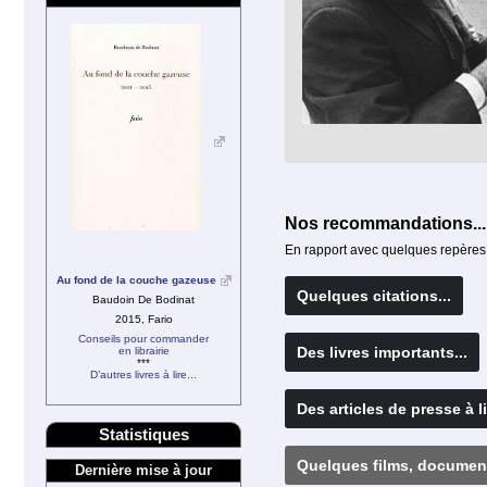
Nos recommandations...
En rapport avec quelques repères 
Au fond de la couche gazeuse
Quelques citations...
Baudoin De Bodinat
2015, Fario
Conseils pour commander
Des livres importants...
en librairie
***
D’autres livres à lire...
Des articles de presse à li
Statistiques
Quelques films, document
Dernière mise à jour