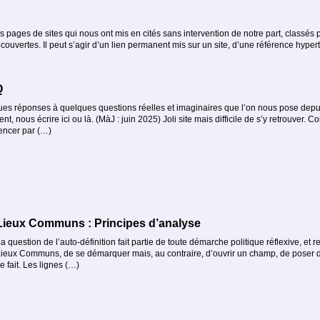
s pages de sites qui nous ont mis en cités sans intervention de notre part, classés pa
uvertes. Il peut s’agir d’un lien permanent mis sur un site, d’une référence hyper
Q
es réponses à quelques questions réelles et imaginaires que l’on nous pose depui
ent, nous écrire ici ou là. (MàJ : juin 2025) Joli site mais difficile de s’y retrouver
ncer par (…)
Lieux Communs : Principes d’analyse
a question de l’auto-définition fait partie de toute démarche politique réflexive, et r
ieux Communs, de se démarquer mais, au contraire, d’ouvrir un champ, de poser 
e fait. Les lignes (…)