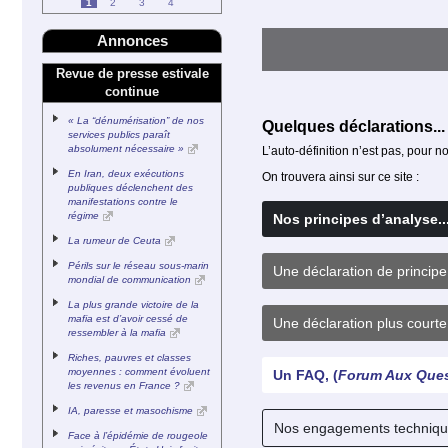
1
2
3
4
Annonces
Revue de presse estivale
continue
« La “dénumérisation” de nos
Quelques déclarations...
services publics paraît
absolument nécessaire »
L’auto-définition n’est pas, pour 
En Iran, deux exécutions
On trouvera ainsi sur ce site :
publiques déclenchent des
manifestations contre le
régime
Nos principes d’analyse..
La rumeur de Ceuta
Périls sur le réseau sous-marin
Une déclaration de principe
mondial de communication
La plus grande victoire de la
mafia est d’avoir cessé de
Une déclaration plus courte
ressembler à la mafia
Riches, pauvres et classes
moyennes : comment évoluent
Un FAQ, (
Forum Aux Ques
les revenus en France ?
IA, paresse et masochisme
Nos engagements techniques
Face à l’épidémie de rougeole