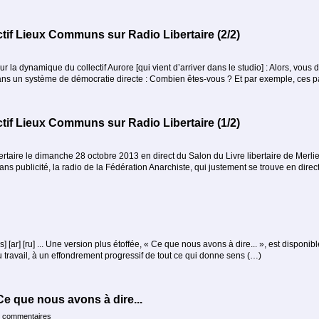
ctif Lieux Communs sur Radio Libertaire (2/2)
) Sur la dynamique du collectif Aurore [qui vient d’arriver dans le studio] : Alors, vous
ans un système de démocratie directe : Combien êtes-vous ? Et par exemple, ces 
ctif Lieux Communs sur Radio Libertaire (1/2)
ertaire le dimanche 28 octobre 2013 en direct du Salon du Livre libertaire de Merlieux
ans publicité, la radio de la Fédération Anarchiste, qui justement se trouve en direc
[es] [ar] [ru] ... Une version plus étoffée, « Ce que nous avons à dire... », est disp
u travail, à un effondrement progressif de tout ce qui donne sens (…)
Ce que nous avons à dire...
 commentaires