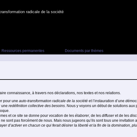
ransformation radicale de la société
Ressources permanentes
Documents par thèmes
re connaissance, à travers nos déclarations, nos textes et nos relations.
er pour une
auto-transformation radicale de la société
et l’instauration d’une
démocr
r une
redéfinition collective des besoins
. Nous y voyons un début de solutions aux
poque.
mes et ce site se donne pour vocation de les
élaborer
, de les
diffuser
et de les
disc
rs, ne sont pas forcément de nous. Mais nous jugeons qu’ils sont tous une invitation a
ayer d’activer en chacun ce qui ferait désirer la liberté et la fin de la domination, 