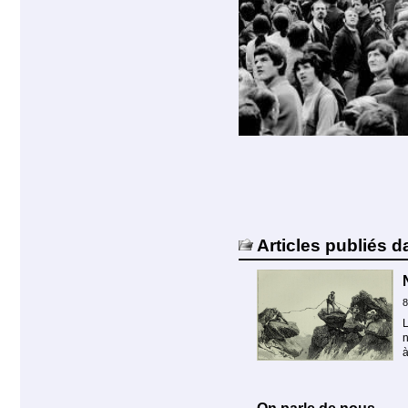
Articles publiés d
8
L
n
à