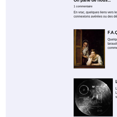
On parle de nous...
1 commentaire
En vrac, quelques liens vers le
connexions avérées ou des déco
F.A.
Quelqu
taraud
comme
L
L
s