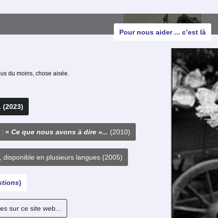
Pour nous aider ... c’est là
nous du moins, chose aisée.
. (2023)
 :
«
Ce que nous avons à dire »...
(2010)
, disponible en plusieurs langues (2005)
tions
)
 sur ce site web...