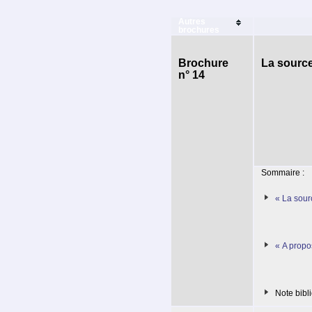
Autres
brochures
Brochure
La sourc
n° 14
Sommaire :
« La sour
« A propo
Note bibl