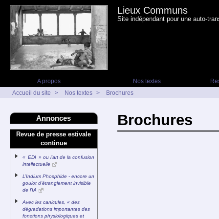
Lieux Communs
Site indépendant pour une auto-tran
A propos
Nos textes
Re
Accueil du site
>
Nos textes
>
Brochures
Brochures
Annonces
Revue de presse estivale
continue
« EDI » ou l’art de la confusion
intellectuelle
L’Indium Phosphide - encore un
goulot d’étranglement invisible
de l’IA
Avec les canicules, « des
dégradations importantes des
fonctions physiologiques et