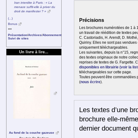
Iran interdite à Paris : « La
menace suffit-elle à priver du
droit de manifester ? »
(...)
Précisions
Bonus
Les brochures numérotées de 1 à 1
***
un travail de réédition de textes p
Présentation
/
Archives
/
Abonnement
C. Castoriadis, H. Arendt, D. Mothé
Suivi de sites
Quiriny. Elles ne sont pas vendues e
uniquement téléchargeables.
Un livre à lire...
Les suivantes, depuis la n°15, regr
des textes originaux de notre collec
reprises de textes de G. Fargette. 
disponibles en librairie (voir la list
téléchargeables sur cette page.
Toutes peuvent être commandées 
(
nous écrire
).
Les textes d’une br
brochure elle-même 
dernier document qu
Au fond de la couche gazeuse