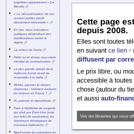
cognitives apparaissent » [Le
Monde]
« La “dénumérisation” de nos
services publics paraît
Cette page es
absolument nécessaire »
depuis 2008.
En Iran, deux exécutions
publiques déclenchent des
manifestations contre le
Elles sont toutes t
régime
en suivant
ce lien
La rumeur de Ceuta
Périls sur le réseau sous-marin
diffusent par cor
mondial de communication
La plus grande victoire de la
Le prix libre, ou mod
mafia est d’avoir cessé de
ressembler à la mafia
accessible à toutes 
Riches, pauvres et classes
chose (autour du tie
moyennes : comment évoluent
les revenus en France ?
et aussi
auto-finan
IA, paresse et masochisme
Face à l’épidémie de rougeole
qui sévit aux États-Unis [suite
Voir les librairies qui nous di
aux refus de vaccination], les
chercheurs développent de
nouveaux traitements
Manif contre les exécutions en