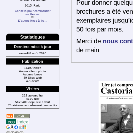
Baudoin De Bodinat
Pour donner quelqu
2015, Fario
brochures a été ve
Conseils pour commander
en librairie
***
exemplaires jusqu’i
D’autres livres à lire...
50 fois par mois.
Statistiques
Merci de
nous cont
Dernière mise à jour
de main.
samedi 8 août 2026
Publication
1149 Articles
Aucun album photo
Aucune brève
49 Sites Web
4 Auteurs
Visites
222 aujourd’hui
4179 hier
5672400 depuis le début
76 visiteurs actuellement connectés